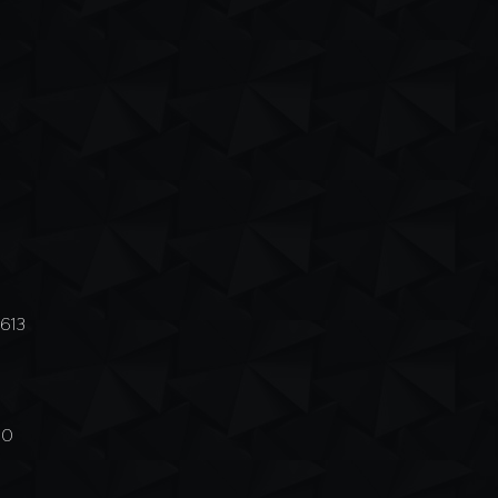
8613
660