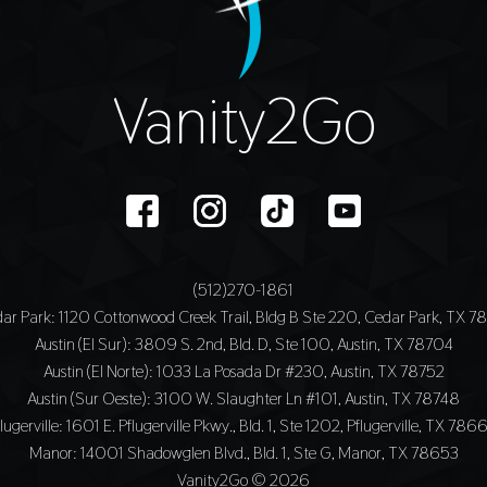
Vanity2Go
(512)270-1861
ar Park
: 1120 Cottonwood Creek Trail, Bldg B Ste 220, Cedar Park, TX 7
Austin (El Sur)
: 3809 S. 2nd, Bld. D, Ste 100, Austin, TX 78704
Austin (El Norte)
: 1033 La Posada Dr #230, Austin, TX 78752
Austin (Sur Oeste)
: 3100 W. Slaughter Ln #101, Austin, TX 78748
lugerville
: 1601 E. Pflugerville Pkwy., Bld. 1, Ste 1202, Pflugerville, TX 78
Manor
: 14001 Shadowglen Blvd., Bld. 1, Ste G, Manor, TX 78653
Vanity2Go © 2026