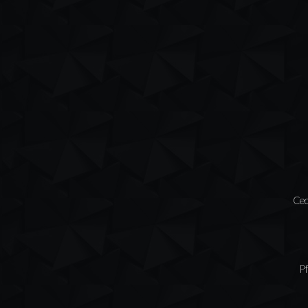
Ced
Pf