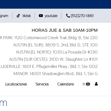
agram
tiktok
youtube
(512)270-1861
HORAS JUE & SAB 10AM-10PM
 PARK: 1120 Cottonwood Creek Trail, Bldg. B, Ste 220
AUSTIN (EL SUR): 3809 S. 2nd, Bld. D, STE 100
AUSTIN (EL NORTE): 1033 La Posada Dr #230
AUSTIN (SUR OESTE): 3100 W. Slaughter Ln #101
LUGERVILLE: 1601 E. Pflugerviller Pkwy., Bld. 1, Ste 1202
MANOR: 14001 Shadowglen Blvd., Bld. 1, Ste G
Localizaciones
Servicios
Calendario
0
um