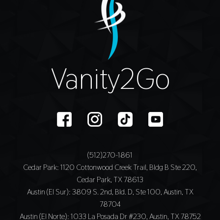
Vanity2Go
(512)270-1861
Cedar Park
: 1120 Cottonwood Creek Trail, Bldg B Ste 220,
Cedar Park, TX 78613
Austin (El Sur)
: 3809 S. 2nd, Bld. D, Ste 100, Austin, TX
78704
Austin (El Norte)
: 1033 La Posada Dr #230, Austin, TX 78752