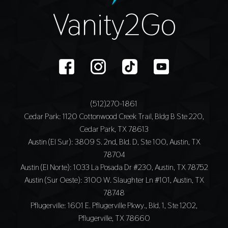
Vanity2Go
(512)270-1861
Cedar Park
: 1120 Cottonwood Creek Trail, Bldg B Ste 220,
Cedar Park, TX 78613
Austin (El Sur)
: 3809 S. 2nd, Bld. D, Ste 100, Austin, TX
78704
Austin (El Norte)
: 1033 La Posada Dr #230, Austin, TX 78752
Austin (Sur Oeste)
: 3100 W. Slaughter Ln #101, Austin, TX
78748
Pflugerville
: 1601 E. Pflugerville Pkwy., Bld. 1, Ste 1202,
Pflugerville, TX 78660