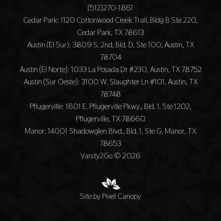
(512)270-1861
Cedar Park
: 1120 Cottonwood Creek Trail, Bldg B Ste 220,
Cedar Park, TX 78613
Austin (El Sur)
: 3809 S. 2nd, Bld. D, Ste 100, Austin, TX
78704
Austin (El Norte)
: 1033 La Posada Dr #230, Austin, TX 78752
Austin (Sur Oeste)
: 3100 W. Slaughter Ln #101, Austin, TX
78748
Pflugerville
: 1601 E. Pflugerville Pkwy., Bld. 1, Ste 1202,
Pflugerville, TX 78660
Manor
: 14001 Shadowglen Blvd., Bld. 1, Ste G, Manor, TX
78653
Vanity2Go © 2026
Site by Pixel Canopy