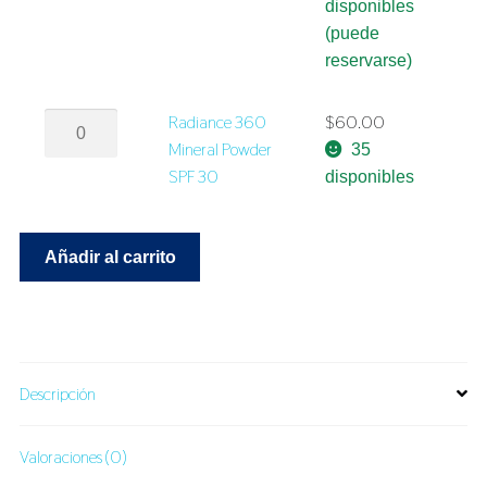
Serum
disponibles
cantidad
(puede
reservarse)
Radiance
Radiance 360
$
60.00
360
Mineral Powder
35
Mineral
SPF 30
disponibles
Powder
SPF
30
Añadir al carrito
cantidad
Descripción
Valoraciones (0)