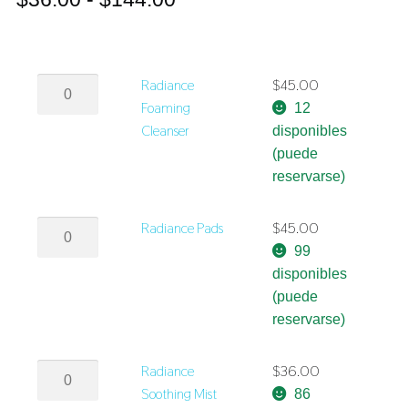
de
precios:
Radiance
Radiance
$
45.00
desde
Foaming
Foaming
12
$36.00
Cleanser
Cleanser
disponibles
cantidad
(puede
hasta
reservarse)
$144.00
Radiance
Radiance Pads
$
45.00
Pads
99
cantidad
disponibles
(puede
reservarse)
Radiance
Radiance
$
36.00
Soothing
Soothing Mist
86