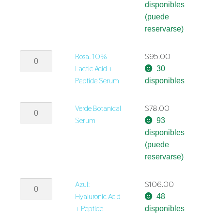
Mist
disponibles
cantidad
(puede
reservarse)
Rosa:
Rosa: 10%
$
95.00
10%
Lactic Acid +
30
Lactic
Peptide Serum
disponibles
Acid
+
Verde
Verde Botanical
$
78.00
Peptide
Botanical
Serum
93
Serum
Serum
disponibles
cantidad
cantidad
(puede
reservarse)
Azul:
Azul:
$
106.00
Hyaluronic
Hyaluronic Acid
48
Acid
+ Peptide
disponibles