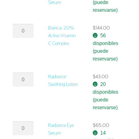
+
Serum
(puede
Peptide
reservarse)
Serum
cantidad
Blanca:
Blanca: 20%
$
144.00
20%
Active Vitamin
56
Active
C Complex
disponibles
Vitamin
(puede
C
reservarse)
Complex
cantidad
Radiance
Radiance
$
43.00
Soothing
Soothing Lotion
20
Lotion
disponibles
cantidad
(puede
reservarse)
Radiance
Radiance Eye
$
65.00
Eye
Serum
14