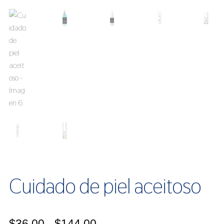
Cuidado de piel aceitoso
Rango
$
36.00
-
$
144.00