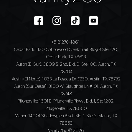
(512)270-1861
Cedar Park
: 1120 Cottonwood Creek Trail, Bldg B Ste 220,
Cedar Park, TX 78613
Austin (El Sur)
: 3809 S. 2nd, Bld. D, Ste 100, Austin, TX
78704
Austin (El Norte)
: 1033 La Posada Dr #230, Austin, TX 78752
Austin (Sur Oeste)
: 3100 W. Slaughter Ln #101, Austin, TX
78748
Pflugerville
: 1601 E. Pflugerville Pkwy., Bld. 1, Ste 1202,
Pflugerville, TX 78660
Manor
: 14001 Shadowglen Blvd., Bld. 1, Ste G, Manor, TX
78653
Vanity2Go © 2026