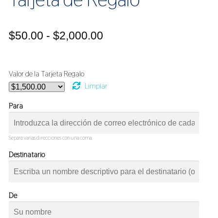
Rango
$
50.00
-
$
2,000.00
de
precios:
Valor de la Tarjeta Regalo
Limpiar
desde
$50.00
Para
hasta
$2,000.00
Separe varias direcciones con una coma.
Destinatario
De